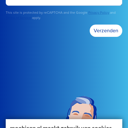
This site is protected by reCAPTCHA and the Google
Privacy Policy
and
Terms of Service
apply.
Verzenden
moobicon.nl maakt gebruik van cookies.